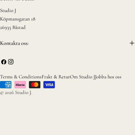
Studio J
Köpmansgatan 18
26935 Båstad
Kontakta oss:
Facebook
Instagram
Terms & Conditions
Frakt & Retur
Om Studio J
Jobba hos oss
Betalningsmetoder
© 2026
Studio J
.