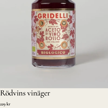
Öppna media 0 i modal
Rödvins vinäger
Vanligt
229 kr