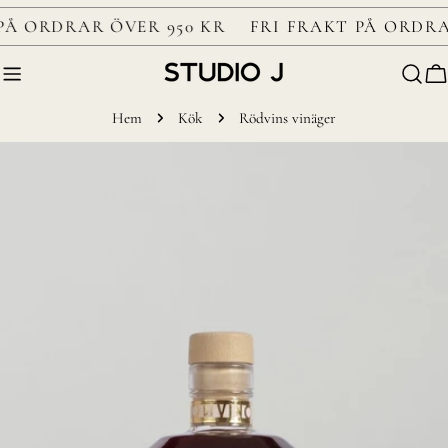
Gå
PÅ ORDRAR ÖVER 950 KR
FRI FRAKT PÅ ORDRA
till
nästa
V
Hem
Kök
Rödvins vinäger
Gå
till
produktinformation