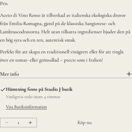
pris
Pris
Aceto di Vino Rosso är tillverkad av italienska ekologiska druvor
från Emilia-Romagna, gjord på de klassiska Sangiovese- och
Lambruscodruvorna. Helt utan tillsatta ingredienser bjuder den på
en hög syra och en ren, autentisk smak.
Perfekt för att skapa en traditionell vinägrett eller för att ringla
över en tomat- eller grönsallad – precis som i Italien!
Mer info
Hämtning finns på
Studio J butik
Vanligtvis redo inom 4 timmar
Visa Butiksinformation
Kvantitet
Köp nu
Minska Rödvins vinäger
Öka Rödvins vinäger