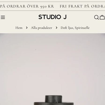
Gå
PÅ ORDRAR ÖVER 950 KR
FRI FRAKT PÅ ORDRA
till
nästa
V
Hem
Alla produkter
Doft ljus, Spirituelle
Gå
till
produktinformation