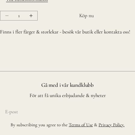
Kvantitet
Köp nu
Minska Doft ljus, Spirituelle
Öka Doft ljus, Spirituelle
Finns i fler färger & storlekar - besök vår butik eller kontakta oss!
Gå med i vår kundklubb
För att få unika erbjudande & nyheter
E-
post
By subscribing you agree to the
Terms of Use
&
Privacy Policy.