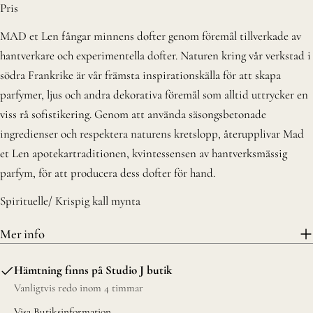
pris
Pris
MAD et Len fångar minnens dofter genom föremål tillverkade av
hantverkare och experimentella dofter. Naturen kring vår verkstad i
södra Frankrike är vår främsta inspirationskälla för att skapa
parfymer, ljus och andra dekorativa föremål som alltid uttrycker en
viss rå sofistikering. Genom att använda säsongsbetonade
ingredienser och respektera naturens kretslopp, återupplivar Mad
et Len apotekartraditionen, kvintessensen av hantverksmässig
parfym, för att producera dess dofter för hand.
Spirituelle/
Krispig kall mynta
Mer info
Hämtning finns på
Studio J butik
Vanligtvis redo inom 4 timmar
Visa Butiksinformation