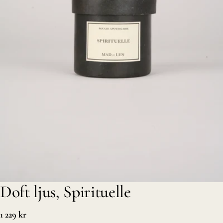
Öppna media 0 i modal
Doft ljus, Spirituelle
Vanligt
1 229 kr