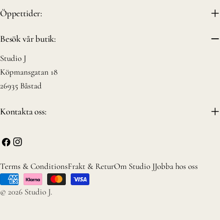
Öppettider:
Besök vår butik:
Studio J
Köpmansgatan 18
26935 Båstad
Kontakta oss:
Facebook
Instagram
Terms & Conditions
Frakt & Retur
Om Studio J
Jobba hos oss
Betalningsmetoder
© 2026
Studio J
.