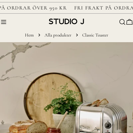
Gå
PÅ ORDRAR ÖVER 950 KR
FRI FRAKT PÅ ORDRA
till
nästa
V
Hem
Alla produkter
Classic Toaster
Gå
till
produktinformation
Öppna media 0 i modal