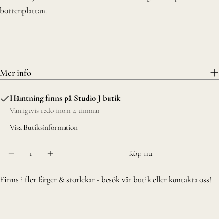
bottenplattan.
Mer info
Hämtning finns på
Studio J butik
Vanligtvis redo inom 4 timmar
Visa Butiksinformation
Kvantitet
Köp nu
Minska Classic Toaster
Öka Classic Toaster
Finns i fler färger & storlekar - besök vår butik eller kontakta oss!