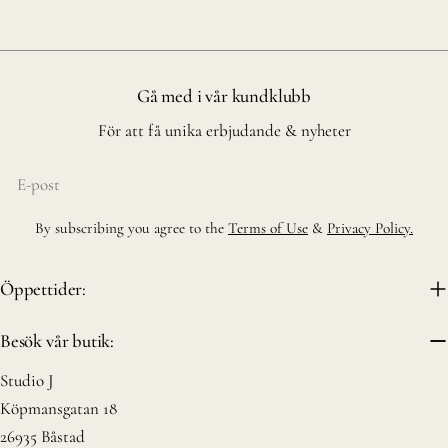
Gå med i vår kundklubb
För att få unika erbjudande & nyheter
E-
post
By subscribing you agree to the
Terms of Use
&
Privacy Policy.
Öppettider:
Besök vår butik:
Studio J
Köpmansgatan 18
26935 Båstad