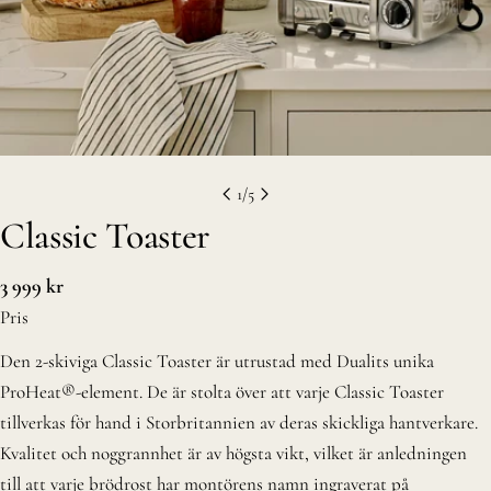
1
/
5
Classic Toaster
Vanligt
3 999 kr
pris
Pris
Den 2-skiviga Classic Toaster är utrustad med Dualits unika
ProHeat®-element. De är stolta över att varje Classic Toaster
tillverkas för hand i Storbritannien av deras skickliga hantverkare.
Kvalitet och noggrannhet är av högsta vikt, vilket är anledningen
till att varje brödrost har montörens namn ingraverat på